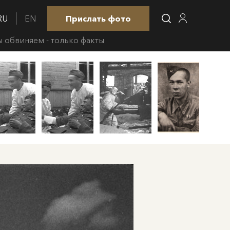
RU
EN
Прислать фото
 обвиняем - только факты