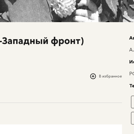
А
-Западный фронт)
А
И
Р
В избранное
Т