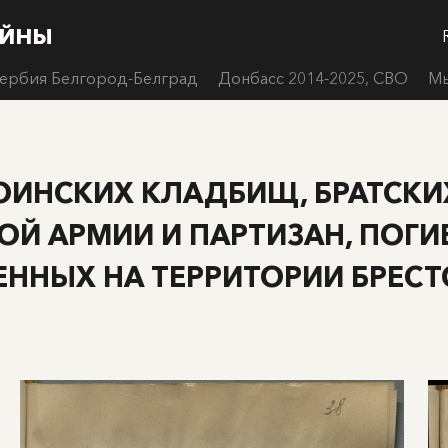
ОЙНЫ
ОЙНЫ
ОЙНЫ
ОЙНЫ
Сербия Белгород-Белград
Донбасс 2014-2025, СВО
Мы
ОИНСКИХ КЛАДБИЩ, БРАТСК
Й АРМИИ И ПАРТИЗАН, ПОГИ
НЕННЫХ НА ТЕРРИТОРИИ БРЕСТ